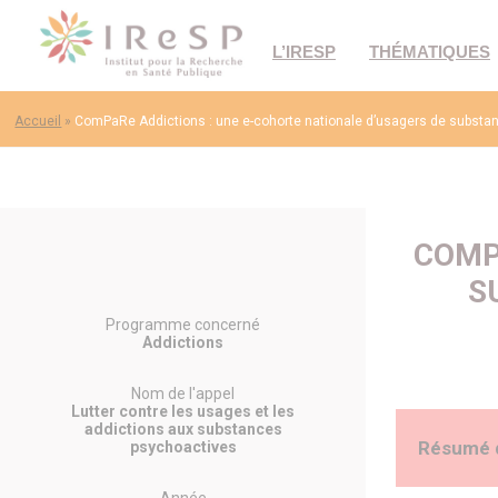
L’IRESP
THÉMATIQUES
Accueil
»
ComPaRe Addictions : une e-cohorte nationale d’usagers de substa
COMP
S
Programme concerné
Addictions
Nom de l'appel
Lutter contre les usages et les
addictions aux substances
Résumé 
psychoactives